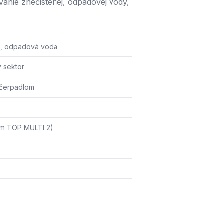
anie znečistenej, odpadovej vody,
á, odpadová voda
ý sektor
 čerpadlom
om TOP MULTI 2)