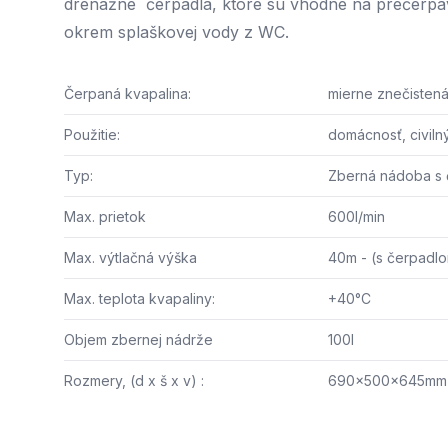
drenážne čerpadlá, ktoré sú vhodné na prečerpáv
okrem splaškovej vody z WC.
Čerpaná kvapalina:
mierne znečisten
Použitie:
domácnosť, civiln
Typ:
Zberná nádoba s
Max. prietok
600l/min
Max. výtlačná výška
40m - (s čerpadl
Max. teplota kvapaliny:
+40°C
Objem zbernej nádrže
100l
Rozmery, (d x š x v) :
690x500x645mm