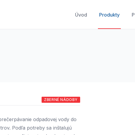
Úvod
Produkty
P
ZBERNÉ NÁDOBY
 prečerpávanie odpadovej vody do
itrov. Podľa potreby sa inštalujú