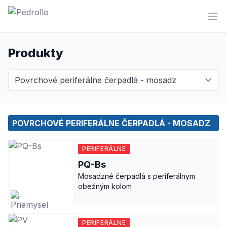
Ope
Čerpadlá PEDROLLO
Produkty
POVRCHOVÉ PERIFERÁLNE ČERPADLÁ - MOSADZ
PERIFERÁLNE
PQ-Bs
Mosadzné čerpadlá s periferálnym
obežným kolom
PERIFERÁLNE